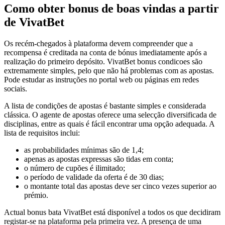
Como obter
bonus de boas vindas
a partir
de
VivatBet
Os recém-chegados à plataforma devem compreender que a
recompensa é creditada na conta de bónus imediatamente após a
realização do primeiro depósito. VivatBet bonus condicoes são
extremamente simples, pelo que não há problemas com as apostas.
Pode estudar as instruções no portal web ou páginas em redes
sociais.
A lista de condições de apostas é bastante simples e considerada
clássica. O agente de apostas oferece uma selecção diversificada de
disciplinas, entre as quais é fácil encontrar uma opção adequada. A
lista de requisitos inclui:
as probabilidades mínimas são de 1,4;
apenas as apostas expressas são tidas em conta;
o número de cupões é ilimitado;
o período de validade da oferta é de 30 dias;
o montante total das apostas deve ser cinco vezes superior ao
prémio.
Actual bonus bata VivatBet está disponível a todos os que decidiram
registar-se na plataforma pela primeira vez. A presença de uma