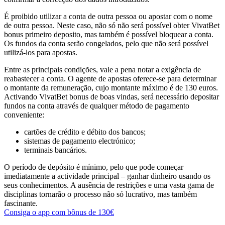
É proibido utilizar a conta de outra pessoa ou apostar com o nome
de outra pessoa. Neste caso, não só não será possível obter VivatBet
bonus primeiro deposito, mas também é possível bloquear a conta.
Os fundos da conta serão congelados, pelo que não será possível
utilizá-los para apostas.
Entre as principais condições, vale a pena notar a exigência de
reabastecer a conta. O agente de apostas oferece-se para determinar
o montante da remuneração, cujo montante máximo é de 130 euros.
Activando VivatBet bonus de boas vindas, será necessário depositar
fundos na conta através de qualquer método de pagamento
conveniente:
cartões de crédito e débito dos bancos;
sistemas de pagamento electrónico;
terminais bancários.
O período de depósito é mínimo, pelo que pode começar
imediatamente a actividade principal – ganhar dinheiro usando os
seus conhecimentos. A ausência de restrições e uma vasta gama de
disciplinas tornarão o processo não só lucrativo, mas também
fascinante.
Consiga o app com bônus de 130€