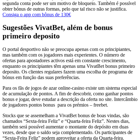
segunda conta pode ser um motivo de bloqueio. Também é possível
obter bónus de outras formas, pelo que tal risco não se justifica.
Consiga o app com bônus de 130€
Sugestões
VivatBet
, além de
bonus
primeiro deposito
O portal desportivo não se preocupa apenas com os principiantes,
mas também com os jogadores mais experientes. O número de
ofertas para apostadores activos está em constante crescimento,
enquanto os principiantes têm apenas uma VivatBet bonus primeiro
deposito. Os clientes regulares fazem uma escolha de programa de
bónus em função das suas preferências.
Para os fãs de jogos de azar online-casino existe um sistema especial
de acumulação de pontos. A fim de descobrir, como ganhar pontos
bonus e jogar, deve estudar a descrição da oferta no site. Intercâmbio
de jogadores pontos bonus para os prémios – freebet.
Stocks que se assemelham a VivatBet bonus de boas vindas, são
chamados “Sexta-feira Feliz” e “Quarta-feira Feliz”. Nestes dias,
também será possível aumentar o montante do depósito em duas
vezes, desde que o saldo seja complementado. Os participantes de
“Sexta-Feira Feliz” podem aproveitar a oferta da Quarta-feira.